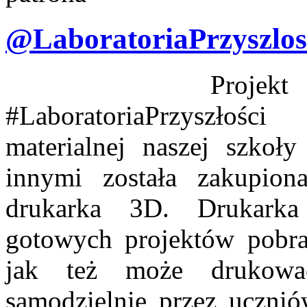
@LaboratoriaPrzyszlos
Projekt Minist
#LaboratoriaPrzyszłośc
materialnej naszej szkoł
innymi została zakupion
drukarka 3D. Drukark
gotowych projektów pobra
jak też może drukować
samodzielnie przez ucznió