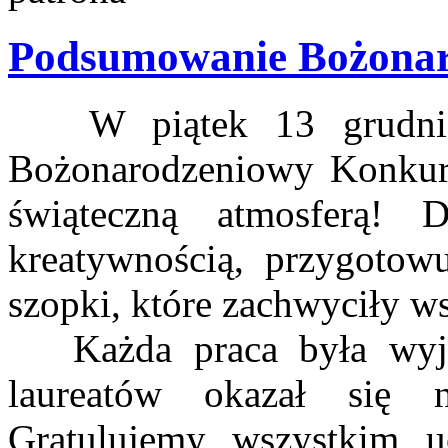
Podsumowanie Bożonar
W piątek 13 grudnia 
Bożonarodzeniowy Konkurs,
świąteczną atmosferą! 
kreatywnością, przygotowu
szopki, które zachwyciły ws
Każda praca była wyjąt
laureatów okazał się 
Gratulujemy wszystkim u